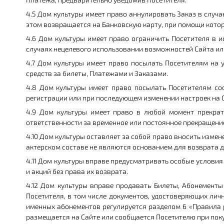
4.5 Дом культуры имеет право аннулировать Заказ в случа
этом возвращается на Банковскую карту, при помощи кото
4.6 Дом культуры имеет право ограничить Посетителя в и
случаях нецелевого использовании возможностей Сайта ил
4.7 Дом культуры имеет право посылать Посетителям на
средств за билеты, Платежами и Заказами.
4.8 Дом культуры имеет право посылать Посетителям со
регистрации или при последующем изменении настроек на С
4.9 Дом культуры имеет право в любой момент прекрати
ответственности за временное или постоянное прекращени
4.10 Дом культуры оставляет за собой право вносить изме
актерском составе не являются основанием для возврата д
4.11 Дом культуры вправе предусматривать особые условия
и акций без права их возврата.
4.12 Дом культуры вправе продавать Билеты, Абонемент
Посетителя, в том числе документов, удостоверяющих лич
именных абонементов регулируется разделом 6 «Правила
размещается на Сайте или сообщается Посетителю при поку