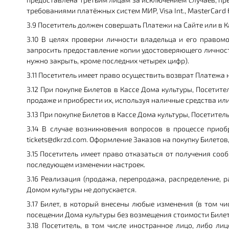
требованиями платёжных систем МИР, Visa Int., MasterCard E
3.9 Посетитель должен совершать Платежи на Сайте или в 
3.10 В целях проверки личности владельца и его право
запросить предоставление копии удостоверяющего личност
нужно закрыть, кроме последних четырех цифр).
3.11 Посетитель имеет право осуществить возврат Платежа 
3.12 При покупке Билетов в Кассе Дома культуры, Посети
продаже и приобрести их, используя наличные средства или
3.13 При покупке Билетов в Кассе Дома культуры, Посетител
3.14 В случае возникновения вопросов в процессе приоб
tickets@dkrzd.com. Оформление Заказов на покупку Билето
3.15 Посетитель имеет право отказаться от получения со
последующем изменении настроек.
3.16 Реализация (продажа, перепродажа, распределение, 
Домом культуры не допускается.
3.17 Билет, в который внесены любые изменения (в том 
посещении Дома культуры без возмещения стоимости Билет
3.18 Посетитель, в том числе иностранное лицо, либо л