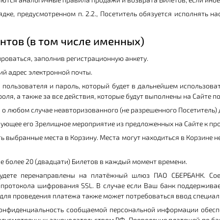
ядке, предусмотренном п. 2.2., Посетитель обязуется исполнять 
нтов (в том числе именных)
ироваться, заполнив регистрационную анкету.
ий адрес электронной почты.
 пользователя и пароль, который будет в дальнейшем использоват
оля, а также за все действия, которые будут выполнены на Сайте 
 о любом случае неавторизованного (не разрешенного Посетитель) 
сующее его Зрелищное мероприятие из предложенных на Сайте к про
 выбранные места в Корзину. Места могут находиться в Корзине не 
не более 20 (двадцати) Билетов в каждый момент времени.
будете перенаправлены на платёжный шлюз ПАО СБЕРБАНК. С
протокола шифрования SSL. В случае если Ваш банк поддерживае
ure, для проведения платежа также может потребоваться ввод специа
онфиденциальность сообщаемой персональной информации обесп
едусмотренных законодательством РФ. Проведение платежей по ба