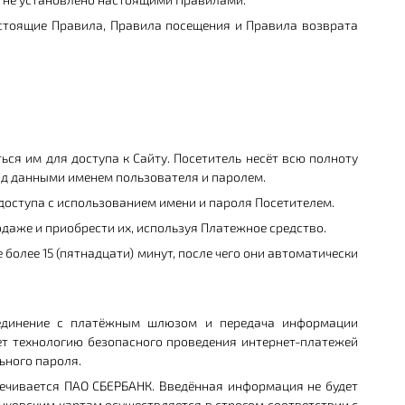
настоящие Правила, Правила посещения и Правила возврата
ься им для доступа к Сайту. Посетитель несёт всю полноту
под данными именем пользователя и паролем.
доступа с использованием имени и пароля Посетителем.
даже и приобрести их, используя Платежное средство.
более 15 (пятнадцати) минут, после чего они автоматически
оединение с платёжным шлюзом и передача информации
т технологию безопасного проведения интернет-платежей
льного пароля.
ечивается ПАО СБЕРБАНК. Введённая информация не будет
нковским картам осуществляется в строгом соответствии с