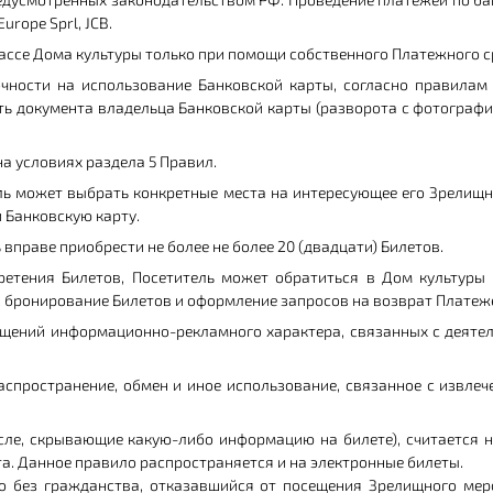
urope Sprl, JCB.
Кассе Дома культуры только при помощи собственного Платежного с
мочности на использование Банковской карты, согласно правила
ь документа владельца Банковской карты (разворота с фотографие
на условиях раздела 5 Правил.
тель может выбрать конкретные места на интересующее его Зрелищ
 Банковскую карту.
ь вправе приобрести не более не более 20 (двадцати) Билетов.
ретения Билетов, Посетитель может обратиться в Дом культуры 
в, бронирование Билетов и оформление запросов на возврат Платеж
общений информационно-рекламного характера, связанных с деяте
распространение, обмен и иное использование, связанное с извле
числе, скрывающие какую-либо информацию на билете), считается 
а. Данное правило распространяется и на электронные билеты.
ицо без гражданства, отказавшийся от посещения Зрелищного м