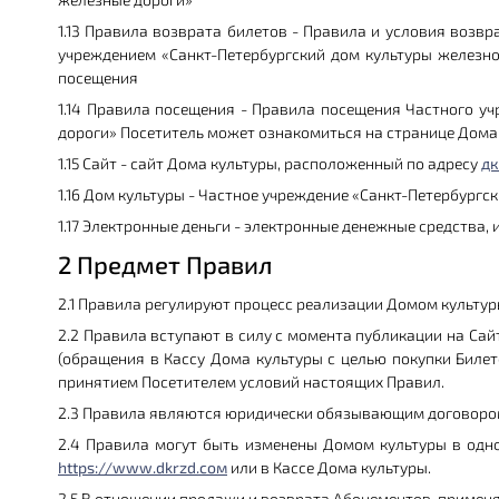
1.13 Правила возврата билетов - Правила и условия воз
учреждением «Санкт-Петербургский дом культуры железно
посещения
1.14 Правила посещения - Правила посещения Частного у
дороги» Посетитель может ознакомиться на странице Дома 
1.15 Сайт - сайт Дома культуры, расположенный по адресу
дк
1.16 Дом культуры - Частное учреждение «Санкт-Петербург
1.17 Электронные деньги - электронные денежные средства,
2 Предмет Правил
2.1 Правила регулируют процесс реализации Домом культур
2.2 Правила вступают в силу с момента публикации на Сай
(обращения в Кассу Дома культуры с целью покупки Билет
принятием Посетителем условий настоящих Правил.
2.3 Правила являются юридически обязывающим договором
2.4 Правила могут быть изменены Домом культуры в одно
https://www.dkrzd.сом
или в Кассе Дома культуры.
2.5 В отношении продажи и возврата Абонементов, примен