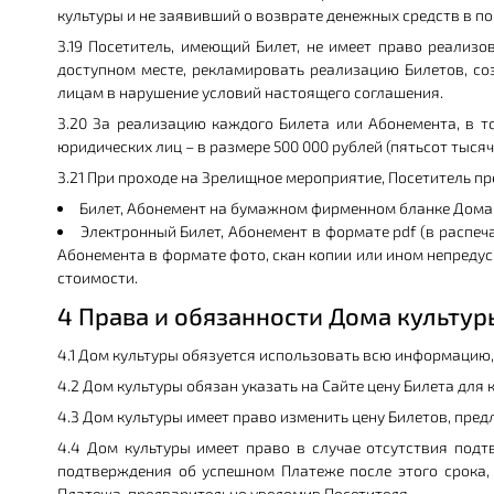
культуры и не заявивший о возврате денежных средств в по
3.19 Посетитель, имеющий Билет, не имеет право реализ
доступном месте, рекламировать реализацию Билетов, со
лицам в нарушение условий настоящего соглашения.
3.20 За реализацию каждого Билета или Абонемента, в то
юридических лиц – в размере 500 000 рублей (пятьсот тысяч 
3.21 При проходе на Зрелищное мероприятие, Посетитель п
Билет, Абонемент на бумажном фирменном бланке Дома к
Электронный Билет, Абонемент в формате pdf (в распеч
Абонемента в формате фото, скан копии или ином непред
стоимости.
4 Права и обязанности Дома культур
4.1 Дом культуры обязуется использовать всю информацию,
4.2 Дом культуры обязан указать на Сайте цену Билета для 
4.3 Дом культуры имеет право изменить цену Билетов, пред
4.4 Дом культуры имеет право в случае отсутствия подт
подтверждения об успешном Платеже после этого срока,
Платежа, предварительно уведомив Посетителя.