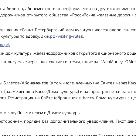
врата билетов, абонементов и переоформления на других лиц имен
дорожников открытого общества «Российские железные дороги» 
чреждения «Санкт-Петербургский дом культуры железнодорожнико
культуры по адресу:
дкж.рф/visiting-rules
.
ж.рф
.
ский дом культуры железнодорожников открытого акционерного общ
 используемые через платежные системы, такие как WebMoney, ЮMon
ы Билетов/Абонементов (в том числе именных) на Сайте и через Кас
те (размещения в Кассе Дома культуры) и распространяется на от
ов). Регистрация на Сайте (обращения в Кассу Дома культуры с 
 между Посетителем и Домом культуры.
стороннем порядке без дополнительного уведомления. Текст дей
яются аналогичные правила продажи и возврата Билетов, если ино