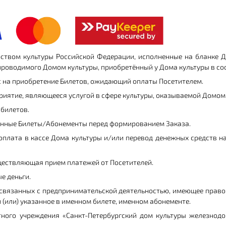
рством культуры Российской Федерации, исполненные на бланке Д
проводимого Домом культуры, приобретённый у Дома культуры в со
с на приобретение Билетов, ожидающий оплаты Посетителем.
риятие, являющееся услугой в сфере культуры, оказываемой Домом
 билетов.
бранные Билеты/Абонементы перед формированием Заказа.
 оплата в кассе Дома культуры и/или перевод денежных средств н
уществляющая прием платежей от Посетителей.
е деньги.
 не связанных с предпринимательской деятельностью, имеющее пра
 (или) указанное в именном билете, именном абонементе.
тного учреждения «Санкт-Петербургский дом культуры железнод