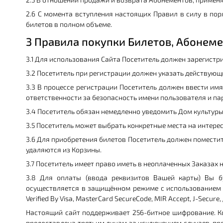
2.6 С момента вступления настоящих Правил в силу в пор
билетов в полном объеме.
3 Правила покупки Билетов, Абонеме
3.1 Для использования Сайта Посетитель должен зарегистр
3.2 Посетитель при регистрации должен указать действующ
3.3 В процессе регистрации Посетитель должен ввести имя
ответственности за безопасность имени пользователя и пар
3.4 Посетитель обязан немедленно уведомить Дом культуры
3.5 Посетитель может выбрать конкретные места на интере
3.6 Для приобретения билетов Посетитель должен поместить
удаляются из Корзины.
3.7 Посетитель имеет право иметь в неоплаченных Заказах 
3.8 Для оплаты (ввода реквизитов Вашей карты) Вы 
осуществляется в защищённом режиме с использованием 
Verified By Visa, MasterCard SecureCode, MIR Accept, J-Sec
Настоящий сайт поддерживает 256-битное шифрование. К
предоставлена третьим лицам за исключением случаев, пр