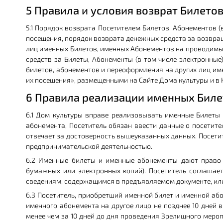
5 Правила и условия возврат Билето
5.1 Порядок возврата Посетителем Билетов, Абонементов (
посещения, порядок возврата денежных средств за возвращ
лиц именных Билетов, именных Абонементов на проводимые
средств за Билеты, Абонементы (в том числе электронны
билетов, абонементов и переоформления на других лиц и
их посещения», размещенными на Сайте Дома культуры и в 
6 Правила реализации именных Биле
6.1 Дом культуры вправе реализовывать именные Билеты
абонемента, Посетитель обязан ввести данные о посетит
отвечает за достоверность вышеуказанных данных. Посетит
предпринимательской деятельностью.
6.2 Именные билеты и именные абонементы дают право 
бумажных или электронных копий). Посетитель соглашает
сведениям, содержащимся в предъявляемом документе, или
6.3 Посетитель, приобретший именной билет и именной аб
именного абонемента на другое лицо не позднее 10 дней
менее чем за 10 дней до дня проведения Зрелищного мер