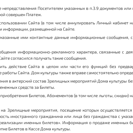
е непредставления Посетителем указанных в п.3.9 документов или
рой совершен Платеж.
спользовании Сайта (в том числе аннулировать Личный кабинет н
и информации, размещенной на Сайте.
 указанные ими контактные данные информационные сообщения, с
общения информационно-рекламного характера, связанные с деят
айте согласился получать такие сообщения.
ть действие Сайта в целом или части его функций без предва
е работы Сайта. Дом культуры также вправе самостоятельно опред
нения в актерский состав Зрелищных мероприятий Дома культуры б
енежных средств за Билеты.
 приобретения Билетов, Абонементов (в том числе льготы, скидки
ы на Зрелищные мероприятия, посещение которых осуществляется
ность иностранного гражданина или лица без гражданства с указа
 реализации именных билетов». Информация о продаже именных б
пке Билетов в Кассе Дома культуры.