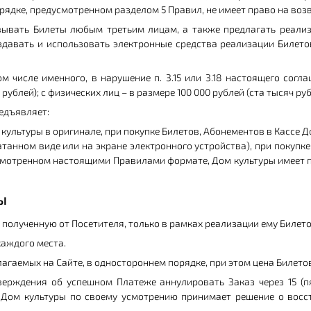
рядке, предусмотренном разделом 5 Правил, не имеет право на воз
овывать Билеты любым третьим лицам, а также предлагать реали
здавать и использовать электронные средства реализации Билетов
м числе именного, в нарушение п. 3.15 или 3.18 настоящего сог
рублей); с физических лиц – в размере 100 000 рублей (ста тысяч руб
редъявляет:
ультуры в оригинале, при покупке Билетов, Абонементов в Кассе Д
атанном виде или на экране электронного устройства), при покупке
усмотренном настоящими Правилами формате, Дом культуры имеет п
ы
 полученную от Посетителя, только в рамках реализации ему Билето
каждого места.
лагаемых на Сайте, в одностороннем порядке, при этом цена Билето
верждения об успешном Платеже аннулировать Заказ через 15 (пя
 Дом культуры по своему усмотрению принимает решение о восс