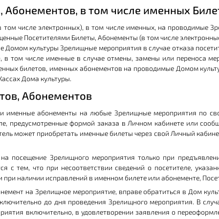
в, Абонементов, в том числе именных Бил
в том числе электронных), в том числе именных, на проводимые З
енные Посетителями Билеты, Абонементы (в том числе электронные
 Домом культуры Зрелищные мероприятия в случае отказа посетит
е), в том числе именные в случае отмены, замены или переноса м
менных билетов, именных абонементов на проводимые Домом культу
Кассах Дома культуры.
тов, Абонементов
 и именные абонементы на любые Зрелищные мероприятия по сво
еле, предусмотренные формой заказа в Личном кабинете или сообщ
ель может приобретать именные билеты через свой Личный кабинет 
на посещение Зрелищного мероприятия только при предъявлении
ся с тем, что при несоответствии сведений о посетителе, указа
 при наличии исправлений в именном билете или абонементе, Посе
онемент на Зрелищное мероприятие, вправе обратиться в Дом кул
 включительно до дня проведения Зрелищного мероприятия. В слу
оприятия включительно, в удовлетворении заявления о переоформл