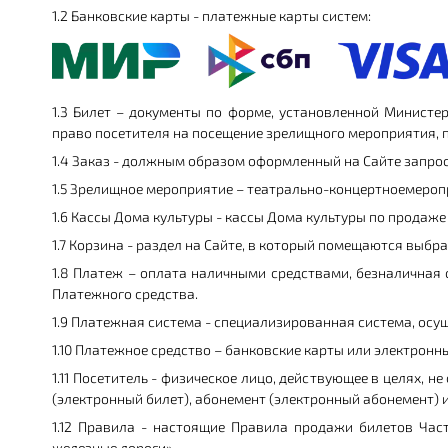
1.2 Банковские карты - платежные карты систем:
1.3 Билет – документы по форме, установленной Министе
право посетителя на посещение зрелищного мероприятия, 
1.4 Заказ - должным образом оформленный на Сайте запро
1.5 Зрелищное мероприятие – театрально-концертноемероп
1.6 Кассы Дома культуры - кассы Дома культуры по продаже
1.7 Корзина - раздел на Сайте, в который помещаются вы
1.8 Платеж – оплата наличными средствами, безналичная
Платежного средства.
1.9 Платежная система - специализированная система, ос
1.10 Платежное средство – банковские карты или электронны
1.11 Посетитель - физическое лицо, действующее в целях,
(электронный билет), абонемент (электронный абонемент) и
1.12 Правила - настоящие Правила продажи билетов Час
железные дороги»