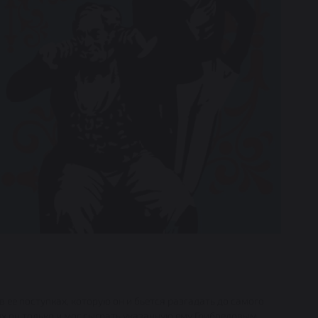
в ее поступках, которую он и бьется разгадать до самого
рых он только и мог сыграть указанную ему Грибоедовым