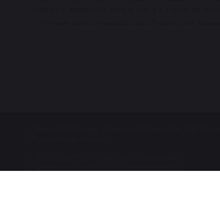
роль, роль гораздо большего, высшего значения, нежели н
В спектакле звучит музыка Шуберта, Рубинштейна, Чайков
Правила посещения
Правила продажи билетов
Опла
Персональные данные
192007, Санкт-Петербург, Тамбовская ул., д. 63
7 (812) 699-18-82
(заказ билетов по телефону)
Copyright 1999-2026 © Театральный центр ДКЖ