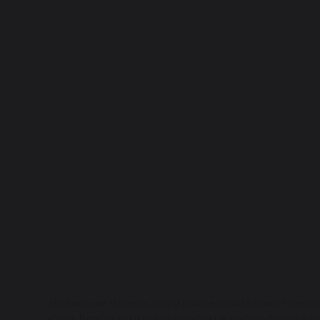
«Всякий шаг Чацкого, почти всякое слово в пьесе тесно с
конца. Весь ум его и все силы уходят в эту борьбу: она 