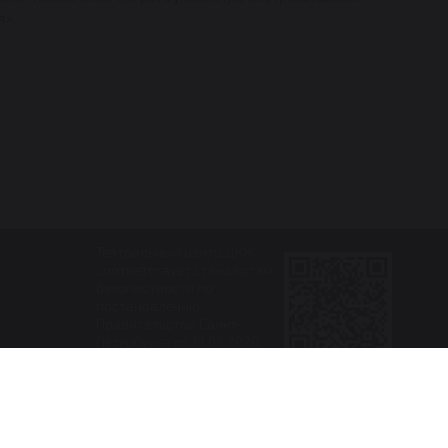
я».
Театральный центр ДКЖ
соответствует стандартам
безопастности по
постановлению
Правительства Санкт-
Петербурга от 13.03.2020
№ 121
Разработка: InRus Studio