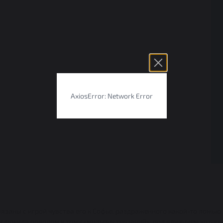
AxiosError: Network Error
вязаны с игрой чувства его к Софье, раздраженного какой-то ложью 
и послужила поводом к тому «мильону терзаний», под влиянием кото