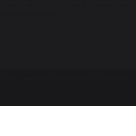
еудачная любовь, словом, роль, для которой и родилась вся комеди
ского, Скрябина, Ростовского.
та заказа
Возврат билетов и абонементов
Проверка билета