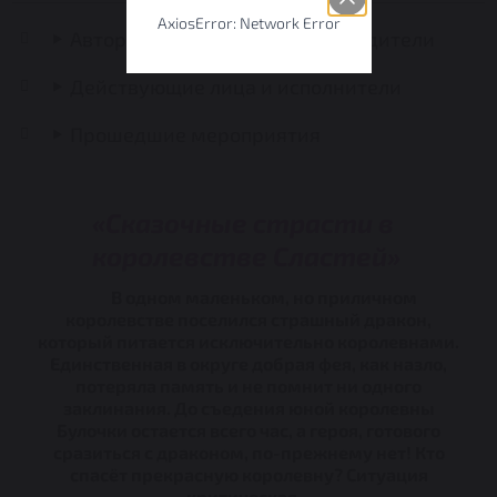
AxiosError: Network Error
Авторы, постановщики, руководители
Действующие лица и исполнители
Прошедшие мероприятия
«Сказочные страсти в
королевстве Сластей»
В одном маленьком, но приличном
королевстве поселился страшный дракон,
который питается исключительно королевнами.
Единственная в округе добрая фея, как назло,
потеряла память и не помнит ни одного
заклинания. До съедения юной королевны
Булочки остается всего час, а героя, готового
сразиться с драконом, по-прежнему нет! Кто
спасёт прекрасную королевну? Ситуация
критическая...