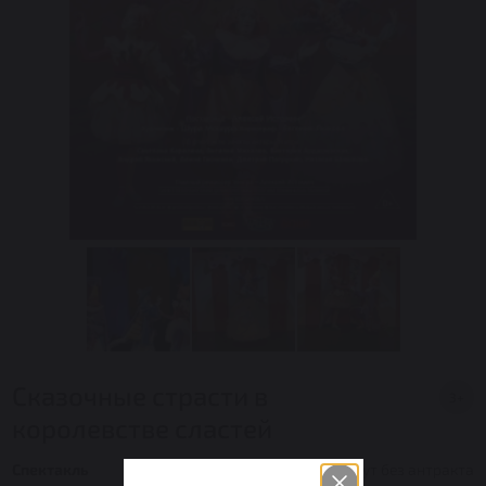
Сказочные страсти в
3+
королевстве сластей
Спектакль
Продолжительность: 1 час 15 минут без антракта