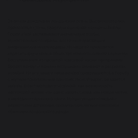
За окном дождливая лондонская осень. Высокие потолки,
промозглые стены. Квартира одинокой женщины Беллы.
Порой к ней заглядывают знаменитые особы,
мужественные генералы, восточные красавцы и
американские миллиардеры. Но чаще ей приходится
коротать дни и ночи в обществе немногословной служанки.
Воспоминания из прошлой, красивой жизни призраками
бродят вокруг и яркими вспышками оживают в рассказах
хозяйки. Но все чаще и чаще вечера превращаются в борьбу
с жутким томительным одиночеством. И вдруг, раздается
звонок. Визит молодого человека, как возможность
настоящей жизни, как шанс начать снова, как новый мотив
в мелодии старинного танго. Интригующая комедия с
элементами детектива, пронизанная легким юмором и
обаянием лондонского дождя.