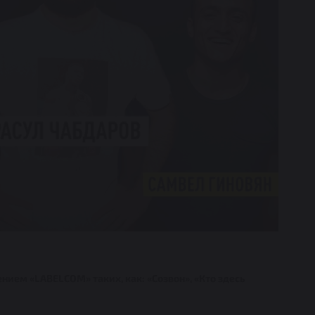
нием «LABELCOM» таких, как: «Созвон», «Кто здесь