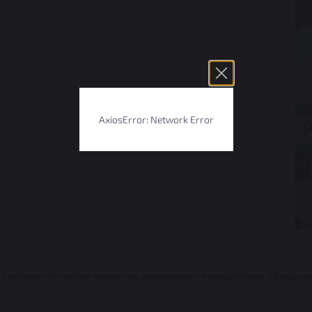
AxiosError: Network Error
ость юмористических проектов, основанных комедийным объедине