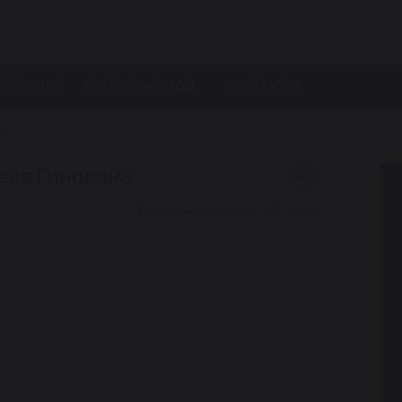
СТОРИЯ
ТЕАТР ПАНИНОЙ
КОНТАКТЫ
на
ела Гиновяна
18+
Продолжительность: 80 минут