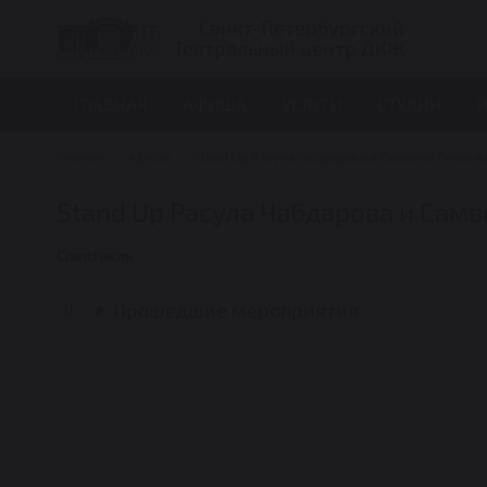
Санкт-Петербургский
Театральный центр ДКЖ
ГЛАВНАЯ
АФИША
УСЛУГИ
СТУДИИ
И
Главная
Афиша
Stand Up Расула Чабдарова и Самвела Гиновя
Stand Up Расула Чабдарова и Самв
Спектакль
Прошедшие мероприятия