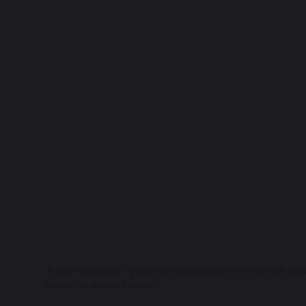
Расул Чабдаров - участник Stand Up на ТНТ, частый г
комик?», «Roast Battle».