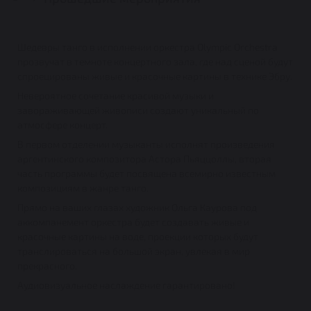
Шедевры танго в исполнении оркестра Olympic Orchestra
прозвучат в темноте концертного зала, где над сценой будут
спроецированы живые и красочные картины в технике Эбру.
Невероятное сочетание красивой музыки и
завораживающей живописи создают уникальный по
атмосфере концерт.
В первом отделении музыканты исполнят произведения
аргентинского композитора Астора Пьяццоллы, вторая
часть программы будет посвящена всемирно известным
композициям в жанре танго.
Прямо на ваших глазах художник Ольга Каурова под
аккомпанемент оркестра будет создавать живые и
красочные картины на воде, проекции которых будут
транслироваться на большой экран, увлекая в мир
прекрасного.
Аудиовизуальное наслаждение гарантировано!