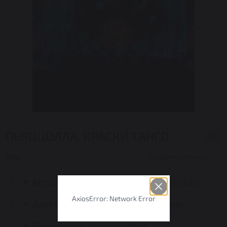
ПЬЯЦЦОЛЛА. КРАСКИ ТАНГО
0+
Шоу
Продолжительность: -
Авторы, постановщики, руководители
AxiosError: Network Error
Действующие лица и исполнители
Прошедшие мероприятия