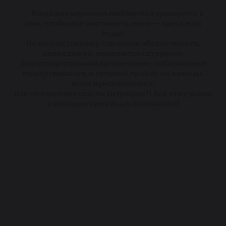
Когда разъяренная любовница врывается в
дом, чтобы все рассказать жене — здесь жди
беды.
Но по счастливому стечению обстоятельств,
опередив ее, появляется сотрудник
благотворительной организации, собирающий
пожертвования, и готовый прийти на помощь
всем нуждающимся!
Как он поможет спасти ситуацию?! Все это узнаем
в комедии семейных положений!