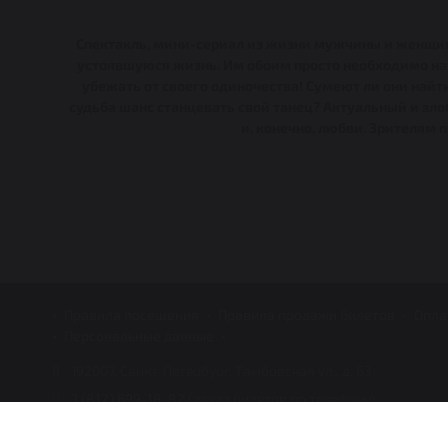
Спектакль, мини-сериал из жизни мужчины и женщины
устоявшуюся жизнь. Им обоим просто необходимо науч
убежать от своего одиночества! Сумеют ли они найт
судьба шанс станцевать свой танец? Актуальный и зл
и, конечно, любви. Зрителям 
Правила посещения
Правила продажи билетов
Опла
Персональные данные
192007, Санкт-Петербург, Тамбовская ул., д. 63
7 (812) 699-18-82
(заказ билетов по телефону)