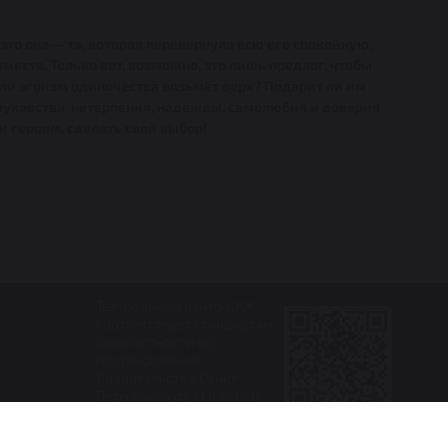
о она — та, которая перевернула всю его спокойную,
есте. Только вот, возможно, это лишь предлог, чтобы
Или эгоизм одиночества возьмёт верх? Подарит ли им
лукавства, нетерпения, надежды, самолюбия и доверия
и героям, сделать свой выбор!
Театральный центр ДКЖ
соответствует стандартам
безопастности по
постановлению
Правительства Санкт-
Петербурга от 13.03.2020
№ 121