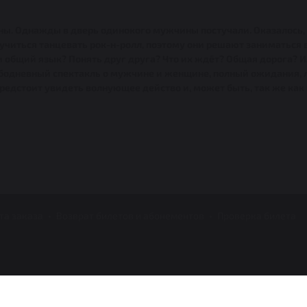
. Однажды в дверь одинокого мужчины постучали. Оказалось, эт
иться танцевать рок-н-ролл, поэтому они решают заниматься вм
и общий язык? Понять друг друга? Что их ждёт? Общая дорога? 
ободневный спектакль о мужчине и женщине, полный ожидания, 
предстоит увидеть волнующее действо и, может быть, так же как 
та заказа
Возврат билетов и абонементов
Проверка билета