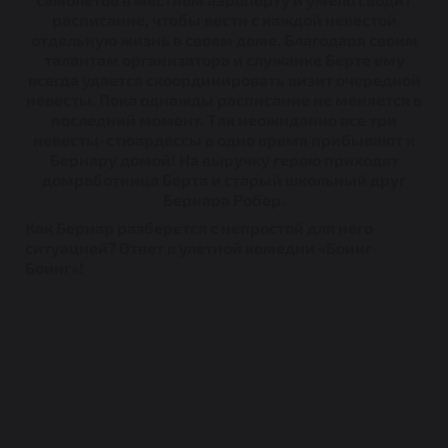
расписание, чтобы вести с каждой невестой
отдельную жизнь в своем доме. Благодаря своим
талантам организатора и служанке Берте ему
всегда удается скоординировать визит очередной
невесты.
Пока однажды расписание не меняется в
последний момент. Так неожиданно все три
невесты-стюардессы в одно время прибывают к
Бернару домой! На выручку герою приходят
домработница Берта и старый школьный друг
Бернара Робер.
Как Бернар разберется с непростой для него
ситуацией? Ответ в улетной комедии «Боинг-
Боинг»!