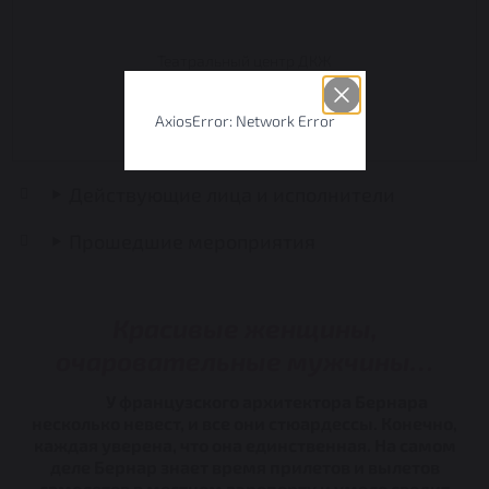
Театральный центр ДКЖ
(большой зал)
AxiosError: Network Error
КУПИТЬ БИЛЕТЫ
Действующие лица и исполнители
Прошедшие мероприятия
Красивые женщины,
очаровательные мужчины…
У французского архитектора Бернара
несколько невест, и все они стюардессы. Конечно,
каждая уверена, что она единственная. На самом
деле Бернар знает время прилетов и вылетов
самолетов в местном аэропорту и умело сводит