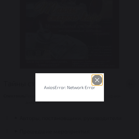
Тайны старого кафе
6+
AxiosError: Network Error
Спектакль
Продолжительность: 2 часа 30 минут ( с одним
антрактом)
Авторы, постановщики, руководители
Прошедшие мероприятия