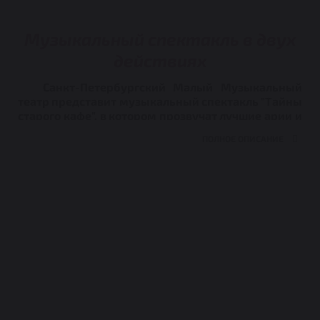
Музыкальный спектакль в двух
действиях
Санкт-Петербургский Малый Музыкальный
театр представит музыкальный спектакль "Тайны
старого кафе", в котором прозвучат лучшие арии и
прекраснейшие фрагменты знаменитых опер и
оперетт, органично собранные в единый
спектакль режиссером-постановщиком Василием
Заржецким.
У каждого кафе, как и у человека, есть свои
истории, воспоминания и тайны. Они бывают
печальные, а бывают веселые, любовные или
дружеские. Тайны, которые можно рассказать
только сердцем и музыкой.
Истории любовных
встреч, признаний и расставаний,
приправленные шедеврами известных опер и
оперетт и знаменитого французского шансона. И
всё это в настоящей парижской аранжировке в