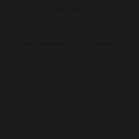
Прошедшие мероприятия
Творческое объединение «КАНАРЕЙКА»
представляет
УНИКАЛЬНЫЙ ПРОЕКТ- -ВОЗРОЖДЕНИЕ ТРАДИЦИЙ
ЦАРСКОЙ РОССИИ:
БОЛЬШОЙ СЕМЕЙНЫЙ ПРАЗДНИК
В РОЖДЕСТВО!
В святочные дни, от Рождества до святого
Крещения наша жизнь наполнена особым
смыслом. В эти дни мы все вспоминаем, как на
свет появился Иисус Христос, сын Божий, навсегда