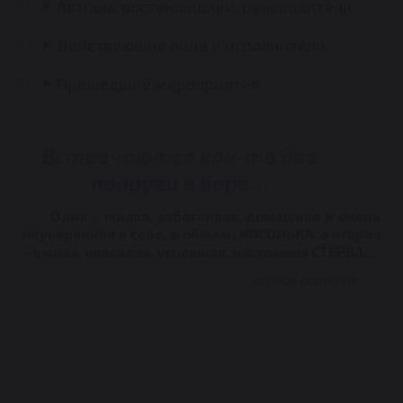
Авторы, постановщики, руководители
Действующие лица и исполнители
Прошедшие мероприятия
Встречаются как-то две
подруги в баре…
Одна – милая, заботливая, домашняя и очень
неуверенная в себе, в общем, КИСОНЬКА, а вторая
– умная, красивая, успешная, настоящая СТЕРВА...
Они очень разные и каждая из них ищет ответы
на, близкие каждой девушке, вопросы: О чём
мечтаешь? Чего ты боишься? Как сделать так,
чтобы твой "Валет" стал "Королём"? Чего ты не
знаешь о себе в постели? Чего ты не знаешь о
своём сердце? А ты знаешь, что сделает тебя
счастливее?
Откровения, смешные и
драматичные о мужчинах, сексе и любви,